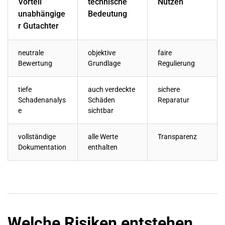
Vorteil
technische
Nutzen
unabhängige
Bedeutung
r Gutachter
neutrale
objektive
faire
Bewertung
Grundlage
Regulierung
tiefe
auch verdeckte
sichere
Schadenanalys
Schäden
Reparatur
e
sichtbar
vollständige
alle Werte
Transparenz
Dokumentation
enthalten
Welche Risiken entstehen,