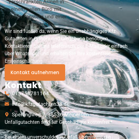
Wir sind für Sie da, wenn Sie ein unabhängiges Kfz
Gutachten in Gifhorn und Umgebung benötigen.
Kontaktieren Sie uns telefonisch, per E-Mail oder einfach
über WhatsApp, und erhalten Sie Ihre kostenfreie
Ersteinschätzung.
Kontakt aufnehmen
Kontakt
015758781164
info@kfzgutachten38.de
Sperlingweg 7, 38536 Meinersen
Unfallgutachten sind für Geschädigte kostenfrei.*
Bei einem unverschuldeten Unfall übernimmt die